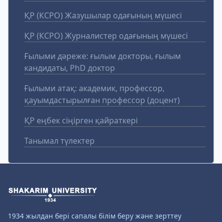
ҚР (КСРО) Жазушылар одағының мүшесі
ҚР (КСРО) Журналистер одағының мүшесі
Ғылыми дәреже: ғылым докторы, ғылым
кандидаты, PhD доктор
Ғылыми атақ: академик, профессор,
қауымдастырылған профессор (доцент)
ҚР еңбек сіңірген қайраткері
Танымал түлектер
1934 жылдан бері сапалы білім беру және зерттеу