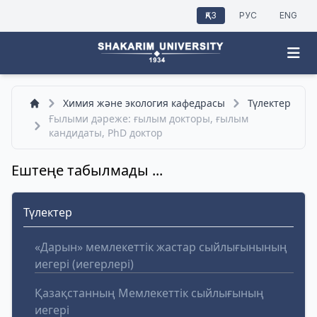
ҚАЗ
РУС
ENG
Химия және экология кафедрасы
Түлектер
Ғылыми дәреже: ғылым докторы, ғылым
кандидаты, PhD доктор
Ештеңе табылмады ...
Түлектер
«Дарын» мемлекеттік жастар сыйлығынының
иегері (иегерлері)
Қазақстанның Мемлекеттік сыйлығының
иегері