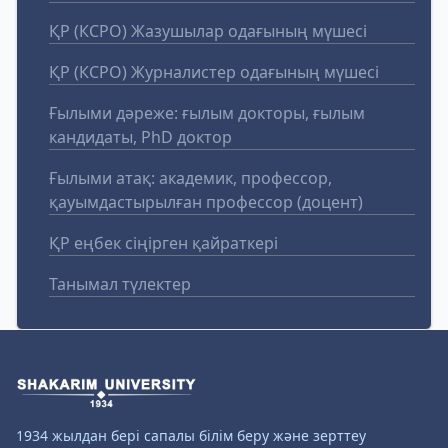
ҚР (КСРО) Жазушылар одағының мүшесі
ҚР (КСРО) Журналистер одағының мүшесі
Ғылыми дәреже: ғылым докторы, ғылым
кандидаты, PhD доктор
Ғылыми атақ: академик, профессор,
қауымдастырылған профессор (доцент)
ҚР еңбек сіңірген қайраткері
Танымал түлектер
1934 жылдан бері сапалы білім беру және зерттеу