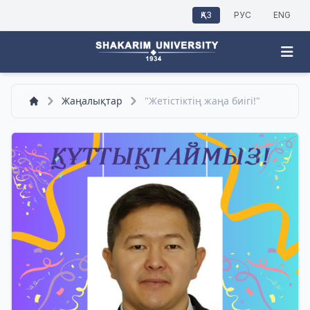
ҚАЗ
РУС
ENG
Жаңалықтар
"Жетістіктің жаңа биігі!"