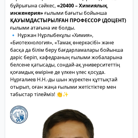
бұйрығына сәйкес,
«20400 – Химиялық
инженерия»
ғылыми бағыты бойынша
ҚАУЫМДАСТЫРЫЛҒАН ПРОФЕССОР (ДОЦЕНТ)
ғылыми атағына ие болды.
🔹 Нұржан Нұрлыбекұлы «Химия»,
«Биотехнология», «Тамақ өнеркәсібі» және
басқа да білім беру бағдарламалары бойынша
дәріс беріп, кафедраның ғылыми жобаларына
белсене қатысады, сондай-ақ университеттің
қоғамдық өміріне де үлкен үлес қосуда.
Нұрғалиев Н.Н.-ды шын жүректен құттықтай
отырып, оған жаңа ғылыми жетістіктер мен
табыстар тілейміз! 👏✨