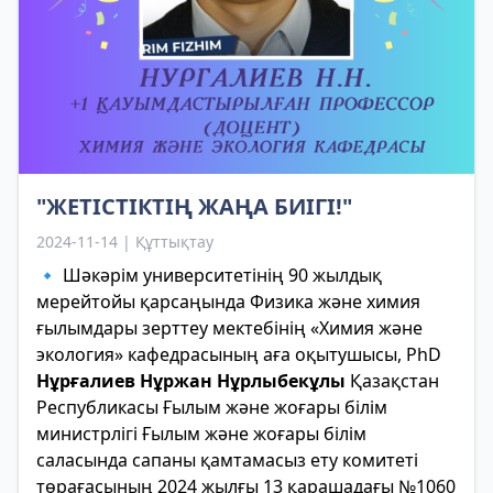
"ЖЕТІСТІКТІҢ ЖАҢА БИІГІ!"
2024-11-14 | Құттықтау
🔹 Шәкәрім университетінің 90 жылдық
мерейтойы қарсаңында Физика және химия
ғылымдары зерттеу мектебінің «Химия және
экология» кафедрасының аға оқытушысы, PhD
Нұрғалиев Нұржан Нұрлыбекұлы
Қазақстан
Республикасы Ғылым және жоғары білім
министрлігі Ғылым және жоғары білім
саласында сапаны қамтамасыз ету комитеті
төрағасының 2024 жылғы 13 қарашадағы №1060