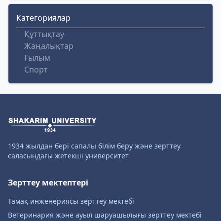
Категориялар
Құттықтау
Жаңалықтар
Ғылым
Спорт
1934 жылдан бері сапалы білім беру және зерттеу
саласындағы жетекші университет
Зерттеу мектептері
Тамақ инженериясы зерттеу мектебі
Ветеринария және ауыл шаруашылығы зерттеу мектебі