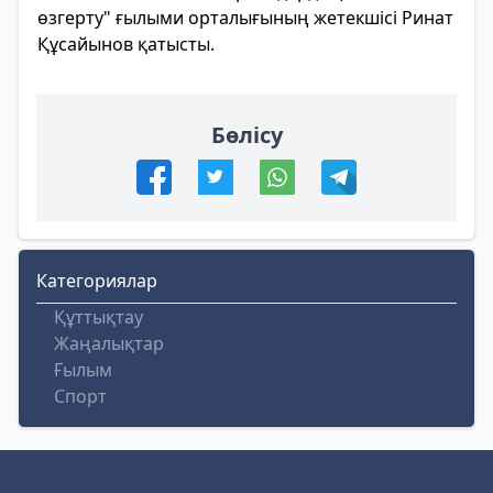
өзгерту" ғылыми орталығының жетекшісі Ринат
Құсайынов қатысты.
Бөлісу
Категориялар
Құттықтау
Жаңалықтар
Ғылым
Спорт