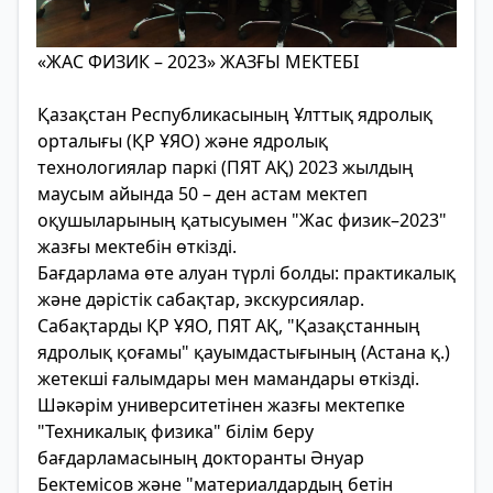
«ЖАС ФИЗИК – 2023» ЖАЗҒЫ МЕКТЕБІ
Қазақстан Республикасының Ұлттық ядролық
орталығы (ҚР ҰЯО) және ядролық
технологиялар паркі (ПЯТ АҚ) 2023 жылдың
маусым айында 50 – ден астам мектеп
оқушыларының қатысуымен "Жас физик–2023"
жазғы мектебін өткізді.
Бағдарлама өте алуан түрлі болды: практикалық
және дәрістік сабақтар, экскурсиялар.
Сабақтарды ҚР ҰЯО, ПЯТ АҚ, "Қазақстанның
ядролық қоғамы" қауымдастығының (Астана қ.)
жетекші ғалымдары мен мамандары өткізді.
Шәкәрім университетінен жазғы мектепке
"Техникалық физика" білім беру
бағдарламасының докторанты Әнуар
Бектемісов және "материалдардың бетін