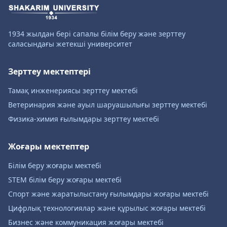
1934 жылдан бері сапалы білім беру және зерттеу
саласындағы жетекші университет
Зерттеу мектептері
Тамақ инженериясы зерттеу мектебі
Ветеринария және ауыл шаруашылығы зерттеу мектебі
Физика-химия ғылымдары зерттеу мектебі
Жоғары мектептер
Білім беру жоғары мектебі
STEM білім беру жоғары мектебі
Спорт және жаратылыстану ғылымдары жоғары мектебі
Цифрлық технологиялар және құрылыс жоғары мектебі
Бизнес және коммуникация жоғары мектебі